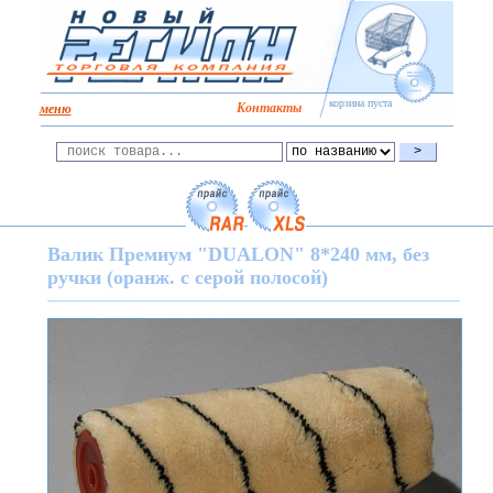
корзина пуста
Kонтакты
меню
Валик Премиум "DUALON" 8*240 мм, без
ручки (оранж. с серой полосой)