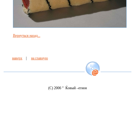
Вернуться назад...
наверх
|
на главную
(C) 2006 “ Ќовый –егион